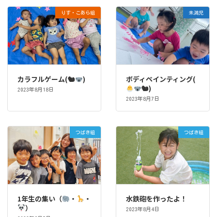
りす・こあら組
未満児
カラフルゲーム(🐿
)
ボディペインティング(
🐿)
2023年8月18日
2023年8月7日
つばき組
つばき組
1年生の集い（
・
・
水鉄砲を作ったよ！
）
2023年8月4日