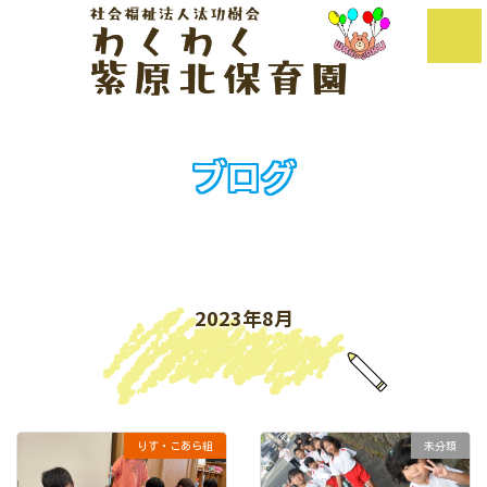
コ
ナ
ン
ビ
テ
ゲ
ン
ー
ツ
シ
へ
ョ
ス
ン
キ
に
ッ
移
ブログ
プ
動
Blog
2023年8月
りす・こあら組
未分類