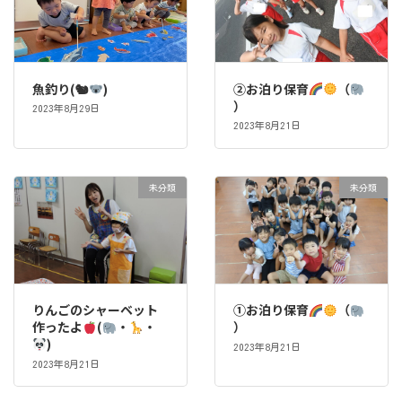
魚釣り(🐿
)
②お泊り保育
（
）
2023年8月29日
2023年8月21日
未分類
未分類
りんごのシャーベット
①お泊り保育
（
作ったよ
(
・
・
）
)
2023年8月21日
2023年8月21日