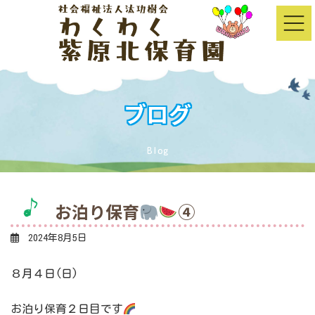
コ
ナ
ン
ビ
テ
ゲ
ン
ー
ツ
シ
へ
ョ
ス
ン
キ
に
ッ
移
ブログ
プ
動
Blog
お泊り保育
④
2024年8月5日
８月４日(日)
お泊り保育２日目です